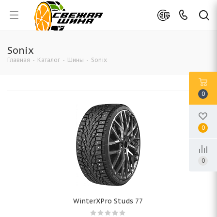
Sonix
Главная
-
Каталог
-
Шины
-
Sonix
0
0
0
WinterXPro Studs 77