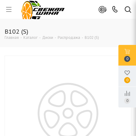
B102 (S)
Главная
-
Каталог
-
Диски
-
Распродажа
-
B102 (S)
0
0
0