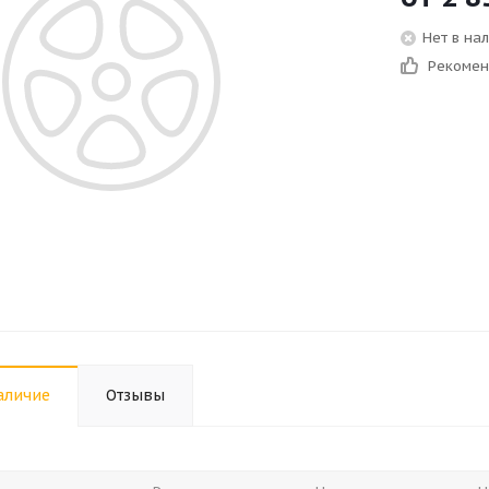
Нет в на
Рекоме
аличие
Отзывы