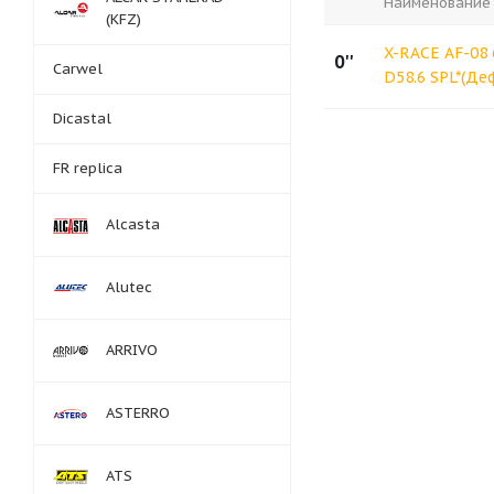
Наименование
(KFZ)
X-RACE AF-08 
0''
Carwel
D58.6 SPL*(Де
Dicastal
FR replica
Alcasta
Alutec
ARRIVO
ASTERRO
ATS