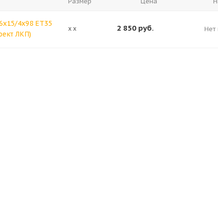
Размер
Цена
Н
6x15/4x98 ET35
2 850
руб.
x x
Нет 
фект ЛКП)