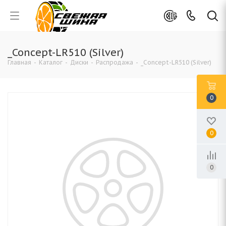
_Concept-LR510 (Silver)
Главная
-
Каталог
-
Диски
-
Распродажа
-
_Concept-LR510 (Silver)
0
0
0