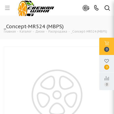
_Concept-MR524 (MBPS)
Главная
-
Каталог
-
Диски
-
Распродажа
-
_Concept-MR524 (MBPS)
0
0
0