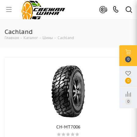
Cachland
Главная
-
Каталог
-
Шины
-
Cachland
0
0
0
CH-MT7006