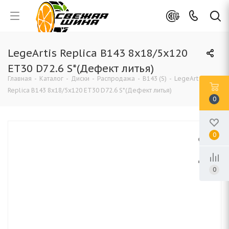
LegeArtis Replica B143 8x18/5x120
ET30 D72.6 S*(Дефект литья)
Главная
-
Каталог
-
Диски
-
Распродажа
-
B143 (S)
-
LegeArtis
Replica B143 8x18/5x120 ET30 D72.6 S*(Дефект литья)
0
0
0