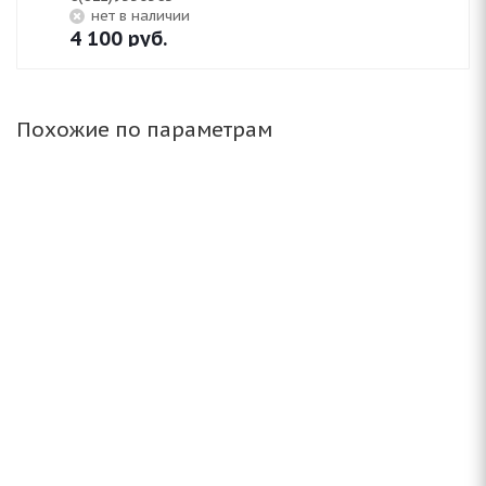
Нет в наличии
4 100
руб.
Похожие по параметрам
(Д) NZ SH584 6x15/5x114.3 ET45 D73.1 FSF*(Дефект
литья)