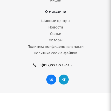
Акции
3 000
руб.
О магазине
Подробнее
Шинные центры
Новости
Статьи
Обзоры
Политика конфиденциальности
Политика cookie-файлов
8(812)955-55-73
(Д) NZ SH599 5.5x14/4x98 ET35 D58.6 MB*
(Механические повреждения)
Нет в наличии