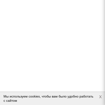
S
В наличии (осталось 5 шт.)
6 230
руб.
Подробнее
x
Мы используем cookies, чтобы вам было удобно работать
Accuride Ford Transit 6x16/6x180 ET109,5 D138,8
с сайтом
Silver