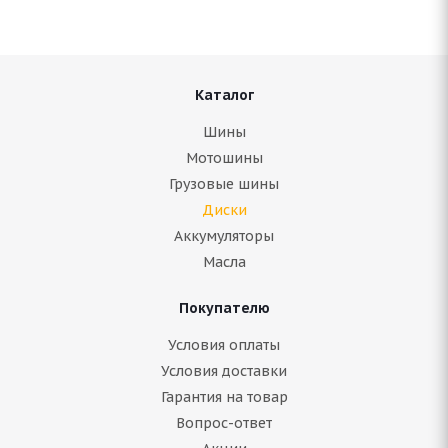
В наличии (менее 4 шт.)
3 000
руб.
Подробнее
Каталог
Шины
Мотошины
Грузовые шины
Диски
Аккумуляторы
Масла
Покупателю
Условия оплаты
(Д) NZ SH584 6x15/5x114.3 ET45 D73.1 FSF*(Дефект
Условия доставки
ЛКП)
Гарантия на товар
Вопрос-ответ
В наличии (менее 4 шт.)