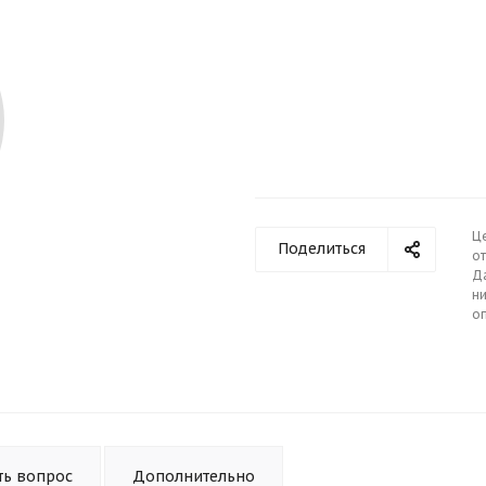
Ц
Поделиться
от
Д
ни
о
ть вопрос
Дополнительно