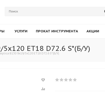
РЫ
УСЛУГИ
ПРОКАТ ИНСТРУМЕНТА
АКЦИИ
/5x120 ET18 D72.6 S*(Б/У)
Replica B130 9x19/5x120 ET18 D72.6 S*(Б/У)