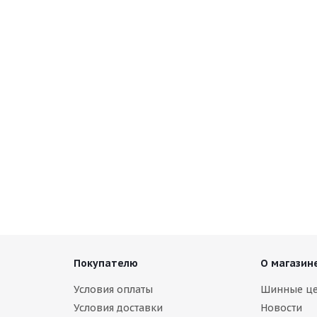
)
(Д) NZ SH584 6x15/5x114.3 ET45 D73.1 FSF*(Дефект ЛКП)
В наличии (менее 4 шт.)
3 000
руб.
Покупателю
О магазин
Условия оплаты
Шинные ц
Условия доставки
Новости