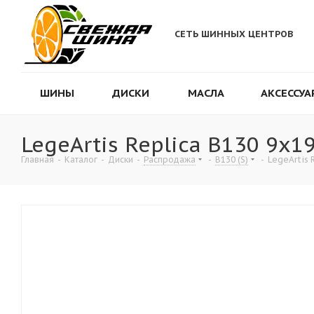
СЕТЬ ШИННЫХ ЦЕНТРОВ
ШИНЫ
ДИСКИ
МАСЛА
АКСЕССУА
LegeArtis Replica B130 9x19
Главная
-
Каталог
-
Диски
-
Распродажа
-
B130 (S)
-
LegeArtis 