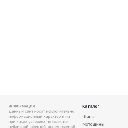
(Д) NZ SH584 6x15/5x114.3 ET45 D73.1 FSF*(Дефект литья
В наличии (менее 4 шт.)
3 000
руб.
Каталог
ИНФОРМАЦИЯ
Данный сайт носит исключительно
информационный характер и ни
Шины
при каких условиях не является
Мотошины
публичной офертой, определяемой