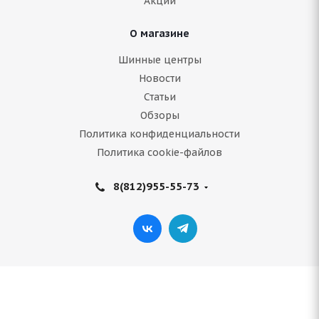
Акции
3 000
руб.
О магазине
Подробнее
Шинные центры
Новости
Статьи
Обзоры
Политика конфиденциальности
Политика cookie-файлов
8(812)955-55-73
(Д) NZ SH599 5.5x14/4x98 ET35 D58.6 MB*
(Механические повреждения)
Нет в наличии