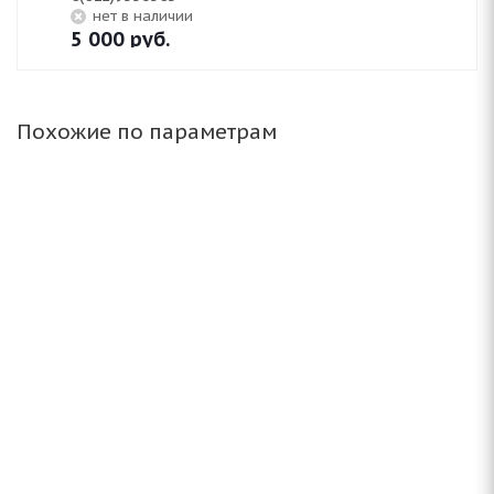
Нет в наличии
5 000
руб.
Похожие по параметрам
(Д) NZ SH584 6x15/5x114.3 ET45 D73.1 FSF*(Дефект
литья)