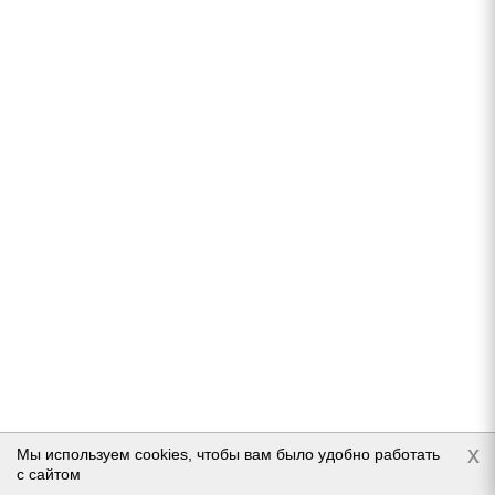
S
В наличии (осталось 5 шт.)
6 230
руб.
Подробнее
x
Мы используем cookies, чтобы вам было удобно работать
Accuride Ford Transit 6x16/6x180 ET109,5 D138,8
с сайтом
Silver