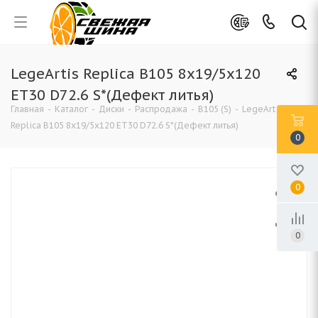
LegeArtis Replica B105 8x19/5x120
ET30 D72.6 S*(Дефект литья)
Главная
-
Каталог
-
Диски
-
Распродажа
-
B105 (S)
-
LegeArtis
Replica B105 8x19/5x120 ET30 D72.6 S*(Дефект литья)
0
0
0