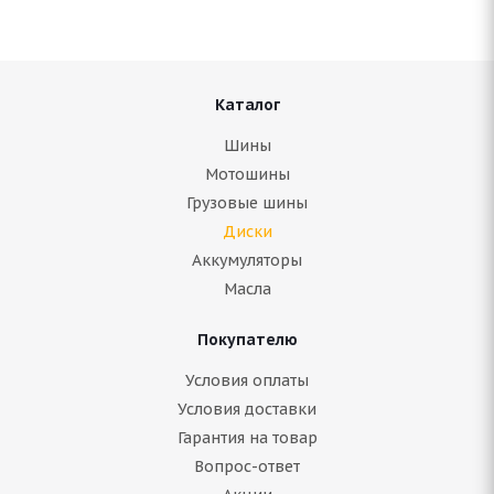
В наличии (менее 4 шт.)
3 000
руб.
Подробнее
Каталог
Шины
Мотошины
Грузовые шины
Диски
Аккумуляторы
Масла
Покупателю
Условия оплаты
(Д) NZ SH584 6x15/5x114.3 ET45 D73.1 FSF*(Дефект
Условия доставки
ЛКП)
Гарантия на товар
Вопрос-ответ
В наличии (менее 4 шт.)