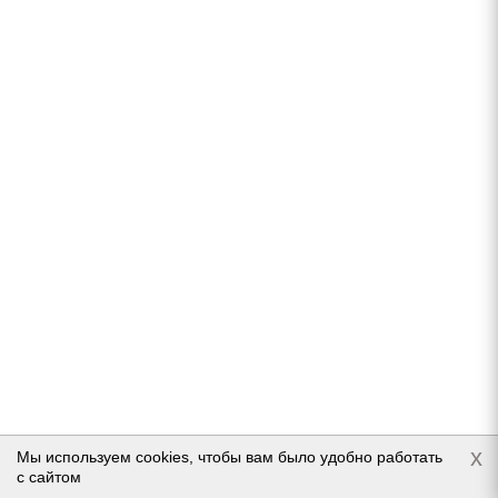
ACCURIDE Ford Transit 6.5x16/6x180 ET109,5 D138,8
S
В наличии (осталось 5 шт.)
6 230
руб.
Подробнее
x
Мы используем cookies, чтобы вам было удобно работать
с сайтом