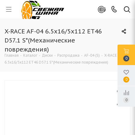
X-RACE AF-04 6.5x16/5x112 ET46
D57.1 S*(Механические
повреждения)
Главная
-
Каталог
-
Диски
-
Распродажа
-
AF-04 (S)
-
X-RACE AF-04
0
6.5x16/5x112 ET46 D57.1 S*(Механические повреждения)
0
0