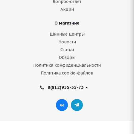
Вопрос-ответ
В наличии (менее 4 шт.)
Акции
3 000
руб.
О магазине
Подробнее
Шинные центры
Новости
Статьи
Обзоры
Политика конфиденциальности
Политика cookie-файлов
8(812)955-55-73
(Д) NZ SH599 5.5x14/4x98 ET35 D58.6 MB*
(Механические повреждения)
Нет в наличии