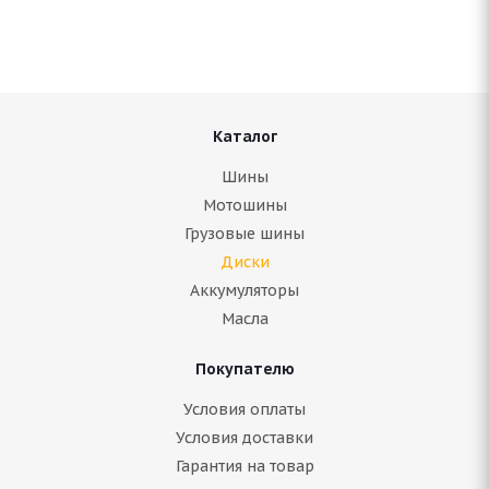
В наличии (менее 4 шт.)
3 000
руб.
Подробнее
Каталог
Шины
Мотошины
Грузовые шины
Диски
Аккумуляторы
Масла
Покупателю
Условия оплаты
(Д) NZ SH584 6x15/5x114.3 ET45 D73.1 FSF*(Дефект
Условия доставки
ЛКП)
Гарантия на товар