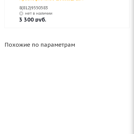
8(812)9550583
Нет в наличии
3 300
руб.
Похожие по параметрам
(Д) NZ SH584 6x15/5x114.3 ET45 D73.1 FSF*(Дефект
литья)