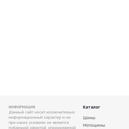
(Д) NZ SH584 6x15/5x114.3 ET45 D73.1 FSF*(Дефект литья
В наличии (менее 4 шт.)
3 000
руб.
Каталог
ИНФОРМАЦИЯ
Данный сайт носит исключительно
информационный характер и ни
Шины
при каких условиях не является
Мотошины
публичной офертой, определяемой