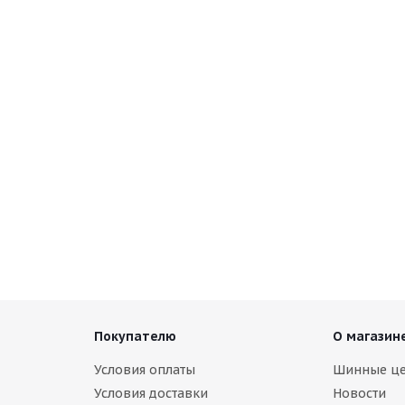
)
(Д) NZ SH584 6x15/5x114.3 ET45 D73.1 FSF*(Дефект ЛКП)
В наличии (менее 4 шт.)
3 000
руб.
Покупателю
О магазин
Условия оплаты
Шинные ц
Условия доставки
Новости