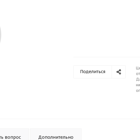
Ц
Поделиться
от
Д
ни
о
ть вопрос
Дополнительно