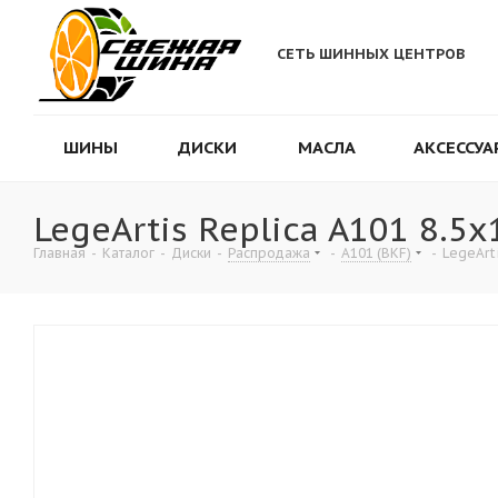
СЕТЬ ШИННЫХ ЦЕНТРОВ
ШИНЫ
ДИСКИ
МАСЛА
АКСЕССУА
LegeArtis Replica A101 8.5
Главная
-
Каталог
-
Диски
-
Распродажа
-
A101 (BKF)
-
LegeArt