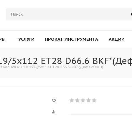
РЫ
УСЛУГИ
ПРОКАТ ИНСТРУМЕНТА
АКЦИИ
x19/5x112 ET28 D66.6 BKF*(Де
is Replica A101 8.5x19/5x112 ET28 D66.6 BKF*(Дефект ЛКП)