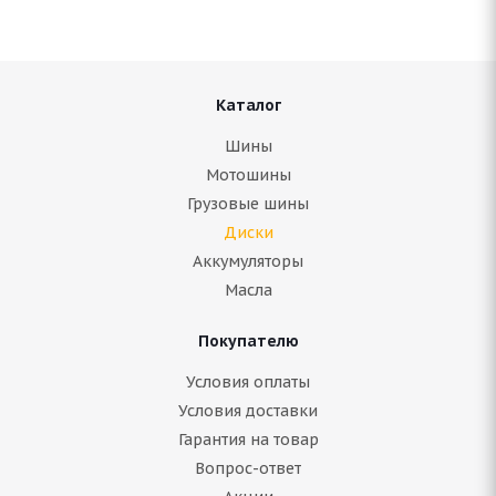
В наличии (менее 4 шт.)
3 000
руб.
Подробнее
Каталог
Шины
Мотошины
Грузовые шины
Диски
Аккумуляторы
Масла
Покупателю
Условия оплаты
(Д) NZ SH584 6x15/5x114.3 ET45 D73.1 FSF*(Дефект
Условия доставки
ЛКП)
Гарантия на товар
Вопрос-ответ
В наличии (менее 4 шт.)