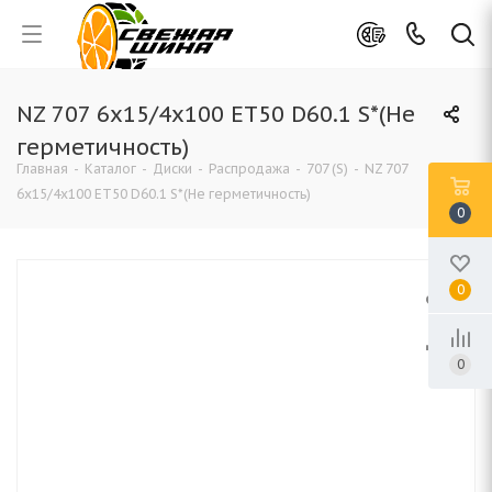
NZ 707 6x15/4x100 ET50 D60.1 S*(Не
герметичность)
Главная
-
Каталог
-
Диски
-
Распродажа
-
707 (S)
-
NZ 707
6x15/4x100 ET50 D60.1 S*(Не герметичность)
0
0
0