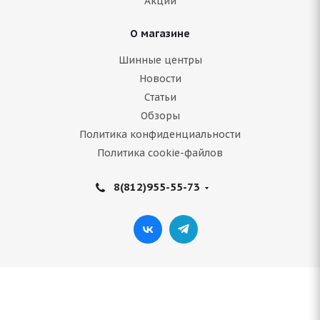
Акции
3 000
руб.
О магазине
Подробнее
Шинные центры
Новости
Статьи
Обзоры
Политика конфиденциальности
Политика cookie-файлов
8(812)955-55-73
(Д) NZ SH599 5.5x14/4x98 ET35 D58.6 MB*
(Механические повреждения)
Нет в наличии