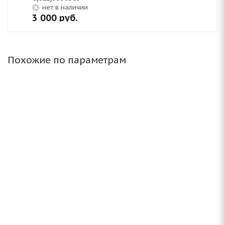
Нет в наличии
3 000
руб.
Похожие по параметрам
(Д) NZ SH584 6x15/5x114.3 ET45 D73.1 FSF*(Дефект
литья)