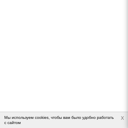
S
В наличии (осталось 5 шт.)
6 230
руб.
Подробнее
x
Мы используем cookies, чтобы вам было удобно работать
Accuride Ford Transit 6x16/6x180 ET109,5 D138,8
с сайтом
Silver