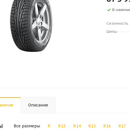
В наличии
Сезонность
Шипы
аличие
Описание
ы
Все размеры
R
R13
R14
R15
R16
R17