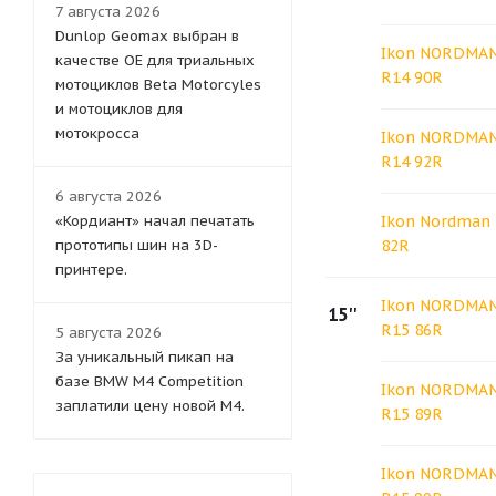
7 августа 2026
Dunlop Geomax выбран в
Ikon NORDMAN
качестве OE для триальных
R14 90R
мотоциклов Beta Motorcyles
и мотоциклов для
мотокросса
Ikon NORDMAN
R14 92R
6 августа 2026
«Кордиант» начал печатать
Ikon Nordman 
прототипы шин на 3D-
82R
принтере.
Ikon NORDMAN
15''
R15 86R
5 августа 2026
За уникальный пикап на
базе BMW M4 Competition
Ikon NORDMAN
заплатили цену новой M4.
R15 89R
Ikon NORDMAN