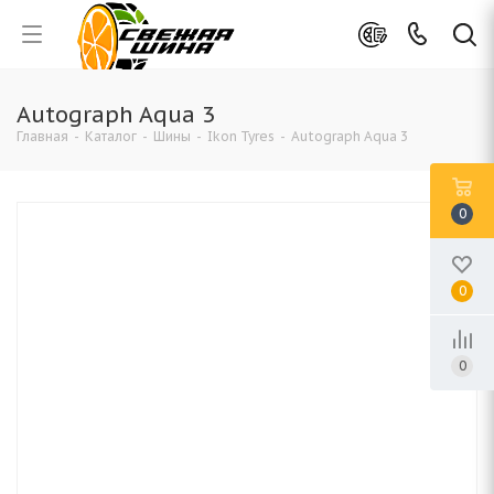
Autograph Aqua 3
Главная
-
Каталог
-
Шины
-
Ikon Tyres
-
Autograph Aqua 3
0
0
0