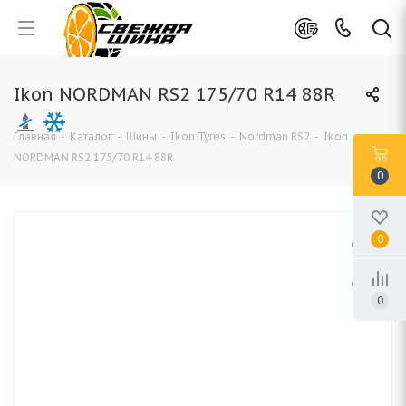
Ikon NORDMAN RS2 175/70 R14 88R
Главная
-
Каталог
-
Шины
-
Ikon Tyres
-
Nordman RS2
-
Ikon
NORDMAN RS2 175/70 R14 88R
0
0
0