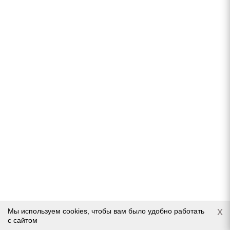
Goodyear UltraGrip 9 175/70 R14 84T
Нет в наличии
Подробнее
x
Мы используем cookies, чтобы вам было удобно работать
с сайтом