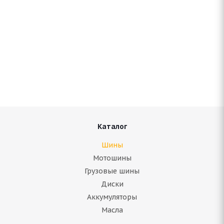
Antares Grip 20 175/70 R14 84T
Нет в наличии
3 590
руб.
Подробнее
Каталог
Шины
Мотошины
Грузовые шины
Диски
Аккумуляторы
Масла