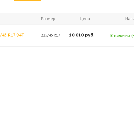
Размер
Цена
Нал
10 010
руб.
/45 R17 94T
225/45 R17
В наличии (