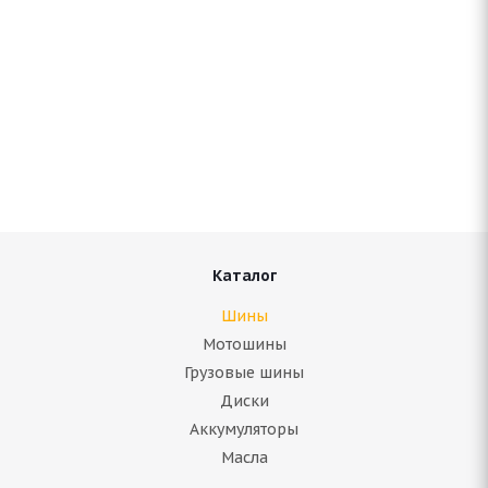
Antares Grip 20 205/65 R15 94S
Нет в наличии
4 499
руб.
Подробнее
Каталог
Шины
Мотошины
Грузовые шины
Диски
Аккумуляторы
Масла