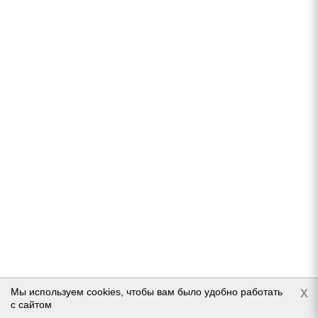
2 618
руб.
Подробнее
Goodyear Cargo UltraGrip 205/65 R15C 102/100T
Нет в наличии
x
Мы используем cookies, чтобы вам было удобно работать
с сайтом
Подробнее