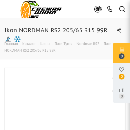
Ikon NORDMAN RS2 205/65 R15 99R
Главная
-
Каталог
-
Шины
-
Ikon Tyres
-
Nordman RS2
-
Ikon
NORDMAN RS2 205/65 R15 99R
0
0
0