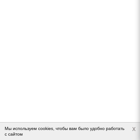
Подробнее
Fortune FSR-901 205/70 R15 96T
Нет в наличии
5 074
руб.
x
Мы используем cookies, чтобы вам было удобно работать
с сайтом