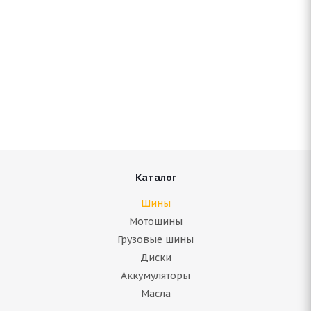
Antares Grip 20 205/70 R15 96T
Нет в наличии
5 359
руб.
Подробнее
Каталог
Шины
Мотошины
Грузовые шины
Диски
Аккумуляторы
Масла