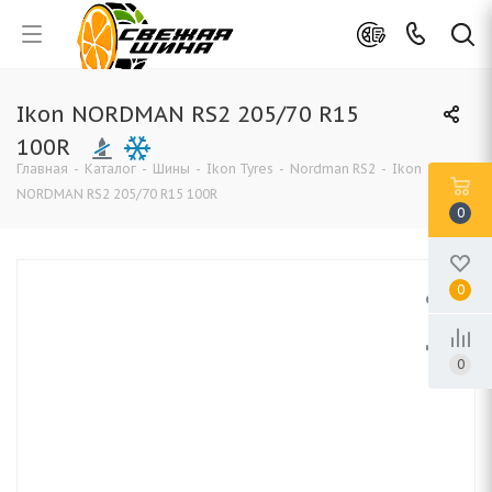
Ikon NORDMAN RS2 205/70 R15
100R
Главная
-
Каталог
-
Шины
-
Ikon Tyres
-
Nordman RS2
-
Ikon
NORDMAN RS2 205/70 R15 100R
0
0
0