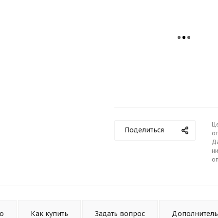
Ц
Поделиться
от
Д
ни
о
то
Как купить
Задать вопрос
Дополнител