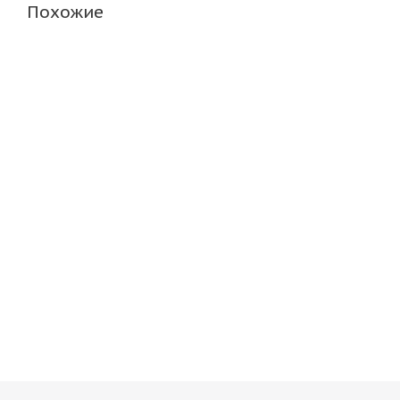
Похожие
ARIVO Carlorful A/S 185/70 R14 88H
ARIVO Winmas
Нет в наличии
Нет в нали
4 938
руб.
4 182
руб.