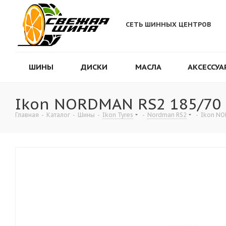
СЕТЬ ШИННЫХ ЦЕНТРОВ
ШИНЫ
ДИСКИ
МАСЛА
АКСЕССУА
Ikon NORDMAN RS2 185/70 
Главная
-
Каталог
-
Шины
-
Ikon Tyres
-
Nordman RS2
-
Ikon NO