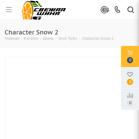
Character Snow 2
Главная
-
Каталог
-
Шины
-
Ikon Tyres
-
Character Snow 2
0
0
0