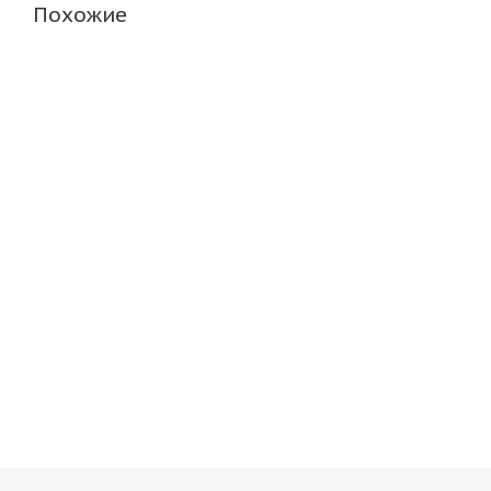
Похожие
Antares Grip 20 185/65 R15 88H
ARIVO Carlorful A
Нет в наличии
В наличии (мене
4 260
руб.
4 186
руб.