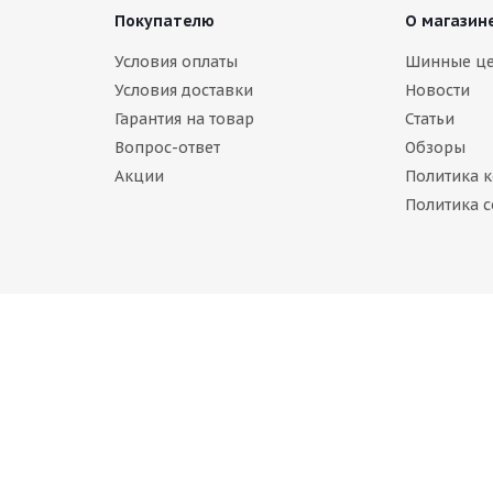
Покупателю
О магазин
Условия оплаты
Шинные ц
Условия доставки
Новости
Гарантия на товар
Статьи
Вопрос-ответ
Обзоры
Акции
Политика 
nmaster ProX ARW 3 185/65 R15 88T
Политика c
чии (менее 4 шт.)
уб.