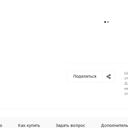
Ц
Поделиться
от
Д
ни
о
то
Как купить
Задать вопрос
Дополнител