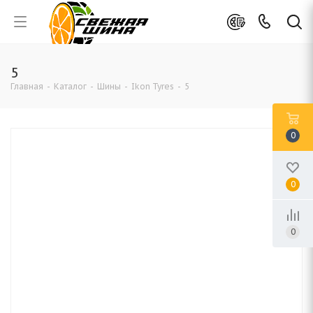
5
Главная
-
Каталог
-
Шины
-
Ikon Tyres
-
5
0
0
0