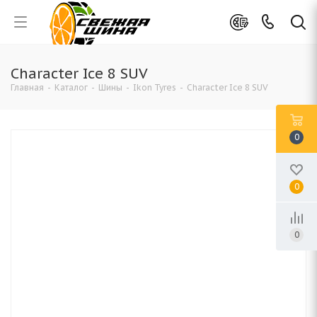
Character Ice 8 SUV
Главная
-
Каталог
-
Шины
-
Ikon Tyres
-
Character Ice 8 SUV
0
0
0