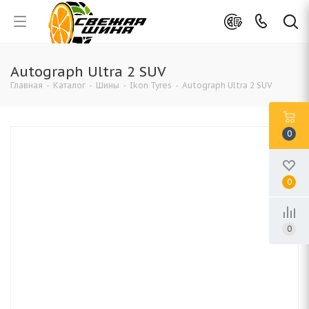
Autograph Ultra 2 SUV
Главная
-
Каталог
-
Шины
-
Ikon Tyres
-
Autograph Ultra 2 SUV
0
0
0