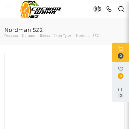
Nordman SZ2
Главная
-
Каталог
-
Шины
-
Ikon Tyres
-
Nordman SZ2
0
0
0