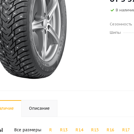
В наличии
Сезонность
Шипы
аличие
Описание
ы
Все размеры
R
R13
R14
R15
R16
R17