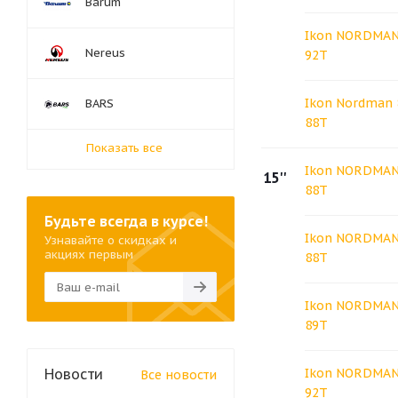
Barum
Ikon NORDMAN 
Nereus
92T
Ikon Nordman 
BARS
88T
Показать все
Ikon NORDMAN 
15''
88T
Будьте всегда в курсе!
Ikon NORDMAN 
Узнавайте о скидках и
акциях первым
88T
Ikon NORDMAN 
89T
Новости
Ikon NORDMAN 
Все новости
92T