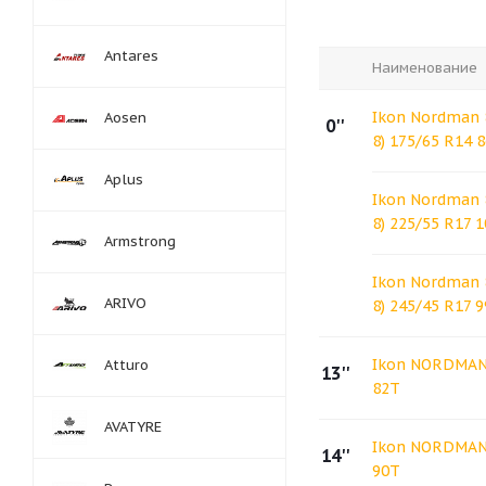
Antares
Наименование
Ikon Nordman 8
Aosen
0''
8) 175/65 R14 
Aplus
Ikon Nordman 8
8) 225/55 R17 
Armstrong
Ikon Nordman 8
ARIVO
8) 245/45 R17 
Ikon NORDMAN 
Atturo
13''
82T
AVATYRE
Ikon NORDMAN 
14''
90T