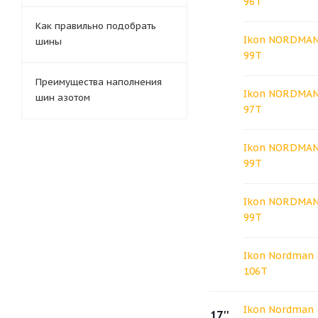
96T
Как правильно подобрать
Ikon NORDMAN 
шины
99T
Преимущества наполнения
Ikon NORDMAN 
шин азотом
97T
Ikon NORDMAN 
99T
Ikon NORDMAN 
99T
Ikon Nordman 
106T
Ikon Nordman 
17''