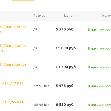
Размер
Цена
Нали
 (Character Ice
5 370
руб.
/ R
В наличии (ост
86T
 (Character Ice
11 880
руб.
/ R
В наличии (ост
101T
 (Character Ice
14 700
руб.
/ R
В наличии (ост
99T
8 175/70 R13
5 976
руб.
175/70 R13
В наличии (ост
8 185/65 R14
6 550
руб.
185/65 R14
В наличии (ост