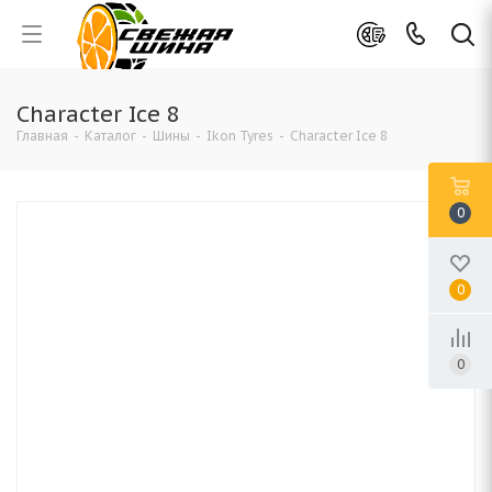
Character Ice 8
Главная
-
Каталог
-
Шины
-
Ikon Tyres
-
Character Ice 8
0
0
0