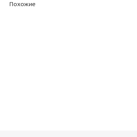
Похожие
ARIVO ICE CLAW ARW7 205/50 R17 93T
BF Goodric
Нет в наличии
Нет в н
6 890
руб.
8 638
ру