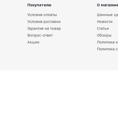
Покупателю
О магазин
Условия оплаты
Шинные ц
Условия доставки
Новости
Гарантия на товар
Статьи
Вопрос-ответ
Обзоры
Акции
Политика 
GESTONE ICE CRUISER 7000S 205/50 R17 7000S
Политика c
ет в наличии
90
руб.