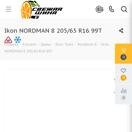
Ikon NORDMAN 8 205/65 R16 99T
Главная
-
Каталог
-
Шины
-
Ikon Tyres
-
Nordman 8
-
Ikon
NORDMAN 8 205/65 R16 99T
0
0
0