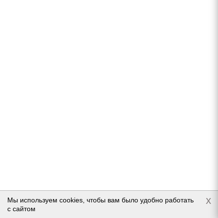
HiFly Ice-Transit 205/65 R16C 107/105T
Нет в наличии
6 550
руб.
Подробнее
x
Мы используем cookies, чтобы вам было удобно работать
с сайтом