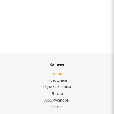
Antares Grip 60 ice 205/65 R16 95T
Нет в наличии
5 780
руб.
Подробнее
Каталог
Шины
Мотошины
Грузовые шины
Диски
Аккумуляторы
Масла