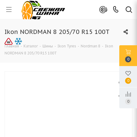
Ikon NORDMAN 8 205/70 R15 100T
Главная
-
Каталог
-
Шины
-
Ikon Tyres
-
Nordman 8
-
Ikon
NORDMAN 8 205/70 R15 100T
0
0
0