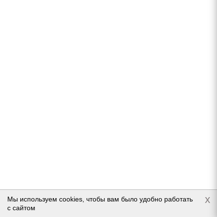
Hankook Winter i*Pike LV RW15 205/70 R15C
106/104R
В наличии (осталось 5 шт.)
10 610
руб.
x
Мы используем cookies, чтобы вам было удобно работать
Подробнее
с сайтом