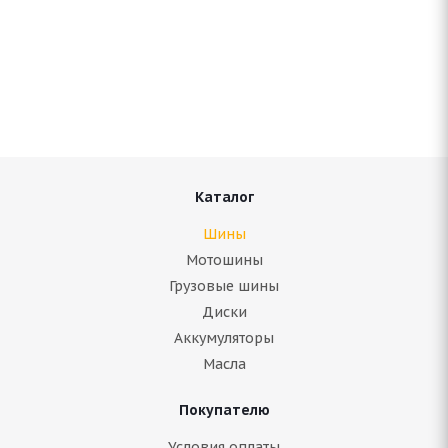
Amtel NordMaster 205/70 R15 95Q
Нет в наличии
Подробнее
Каталог
Шины
Мотошины
Грузовые шины
Диски
Аккумуляторы
Масла
Покупателю
Amtel NordMaster Evo 205/70 R15 100T
Условия оплаты