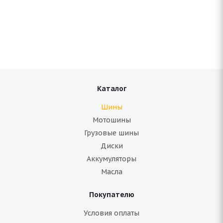
ARIVO Carlorful A/S 185/55 R15 82H
В наличии (менее 4 шт.)
3 945
руб.
Подробнее
Каталог
Шины
Мотошины
Грузовые шины
Диски
Аккумуляторы
Масла
Покупателю
ARIVO Winmaster ProX ARW 3 185/55 R15 82H
Условия оплаты