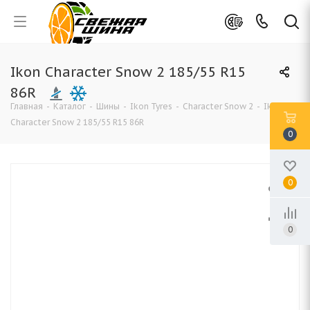
Ikon Character Snow 2 185/55 R15
86R
Главная
-
Каталог
-
Шины
-
Ikon Tyres
-
Character Snow 2
-
Ikon
Character Snow 2 185/55 R15 86R
0
0
0