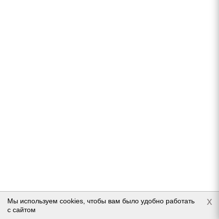
Goodyear UltraGrip 8 185/55 R15 82T
Нет в наличии
Подробнее
x
Мы используем cookies, чтобы вам было удобно работать
с сайтом