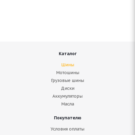
Antares Lumi 001 195/55 R16 91T
Нет в наличии
3 842
руб.
Подробнее
Каталог
Шины
Мотошины
Грузовые шины
Диски
Аккумуляторы
Масла
Покупателю
ARIVO Carlorful A/S 195/55 R16 91V
Условия оплаты