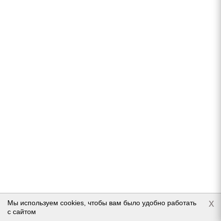
Нет в наличии
4 630
руб.
Подробнее
Dunlop JP Graspic DS3 195/55 R16 87Q
Нет в наличии
x
Мы используем cookies, чтобы вам было удобно работать
с сайтом