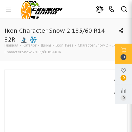
Ikon Character Snow 2 185/60 R14
82R
Главная
-
Каталог
-
Шины
-
Ikon Tyres
-
Character Snow 2
-
Ikon
Character Snow 2 185/60 R14 82R
0
0
0