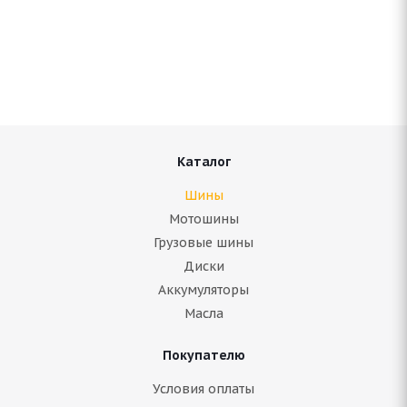
Antares Grip 20 185/60 R14 82H
Нет в наличии
4 161
руб.
Подробнее
Каталог
Шины
Мотошины
Грузовые шины
Диски
Аккумуляторы
Масла
Покупателю
ARIVO Carlorful A/S 185/60 R14 82H
Условия оплаты