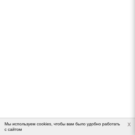
Нет в наличии
Подробнее
Dunlop Winter Maxx WM02 185/60 R14 82T
x
Мы используем cookies, чтобы вам было удобно работать
с сайтом
Нет в наличии