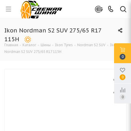
Ikon Nordman S2 SUV 275/65 R17
115H
Главная
-
Каталог
-
Шины
-
Ikon Tyres
-
Nordman S2 SUV
-
Ikon
Nordman S2 SUV 275/65 R17 115H
0
0
0