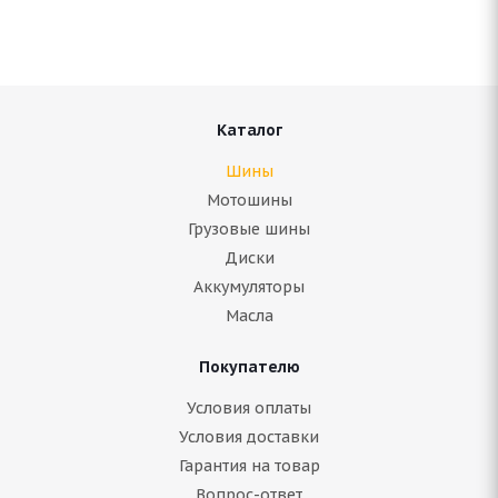
Нет в наличии
Подробнее
Каталог
Шины
Мотошины
Грузовые шины
Диски
Аккумуляторы
Масла
Покупателю
Antares Comfort a5 275/65 R17 115H
Условия оплаты
Условия доставки
В наличии (менее 4 шт.)
Гарантия на товар
8 125
руб.
Вопрос-ответ