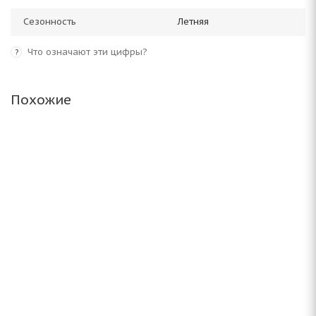
Сезонность
Летняя
Что означают эти цифры?
?
Похожие
Altenzo Sports Navigator II 275/65 R17 119V