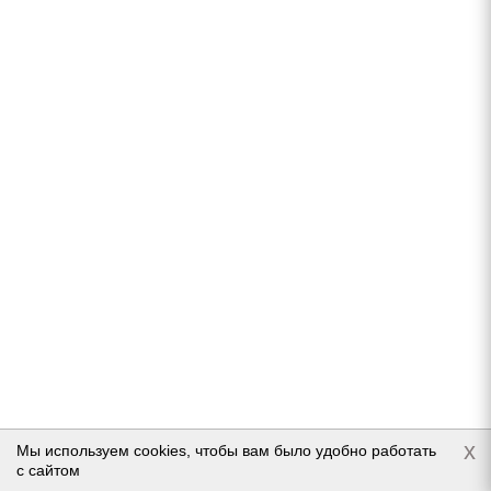
Подробнее
Nitto Dura Grappler 275/65 R17 115T
Нет в наличии
Подробнее
x
Мы используем cookies, чтобы вам было удобно работать
с сайтом