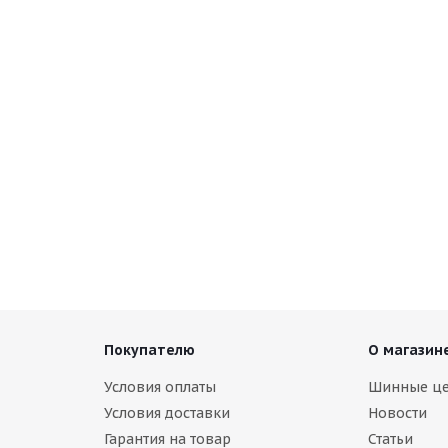
res Comfort a5 275/65 R17 115H
Antares Smt a7 275/65 R
наличии (менее 4 шт.)
В наличии (менее 4 шт.)
25
руб.
9 861
руб.
Покупателю
О магазин
Условия оплаты
Шинные ц
Условия доставки
Новости
Гарантия на товар
Статьи