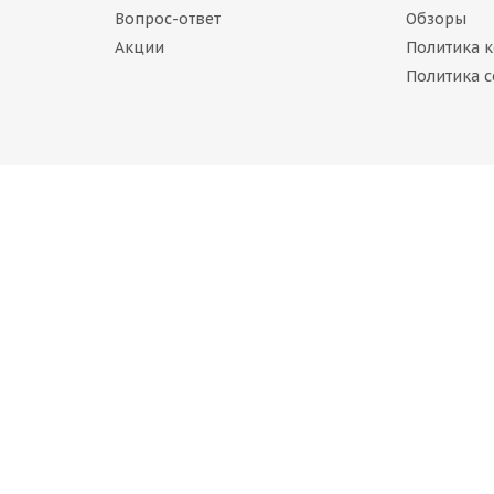
Вопрос-ответ
Обзоры
Акции
Политика 
s tires SMT A7 275/65 R17 115S
Политика c
в наличии
руб.
IVO Traverso ARV H/T 275/65 R17 115T