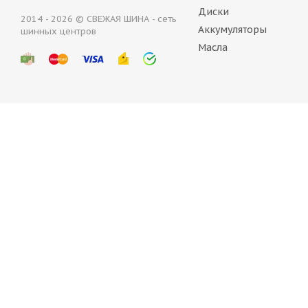
Диски
2014 - 2026 © СВЕЖАЯ ШИНА - сеть
Аккумуляторы
шинных центров
Antares tires Comfort A5 275/65 R17 115S
Antare
Масла
Нет в наличии
Нет 
9 033
руб.
9 688
ARIVO Terramax ARV PRO A/T 275/65 R17 115T
AR