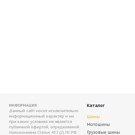
Altenzo Sports Navigator II 275/65 R17 119V
Anta
Нет в наличии
В 
8 1
Каталог
ИНФОРМАЦИЯ
Данный сайт носит исключительно
информационный характер и ни
Шины
при каких условиях не является
Мотошины
публичной офертой, определяемой
Грузовые шины
положениями Статьи 437 (2) ГК РФ.