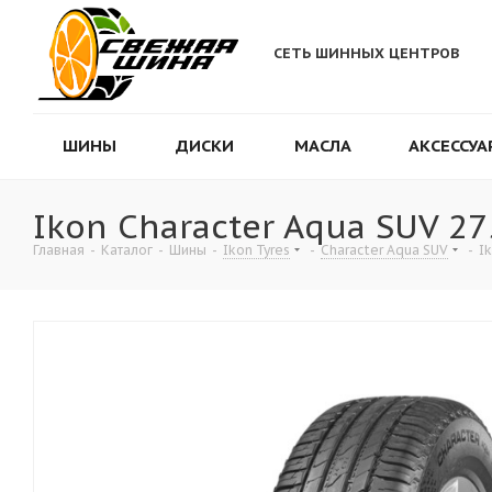
СЕТЬ ШИННЫХ ЦЕНТРОВ
ШИНЫ
ДИСКИ
МАСЛА
АКСЕССУА
Ikon Character Aqua SUV 2
Главная
-
Каталог
-
Шины
-
Ikon Tyres
-
Character Aqua SUV
-
I