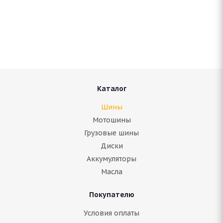
ARIVO ICE CLAW ARW8 255/55 R18 109T
Нет в наличии
10 465
руб.
Подробнее
Каталог
Шины
Мотошины
Грузовые шины
Диски
Аккумуляторы
Масла
Покупателю
Bridgestone Blizzak Spike-01 255/55 R18 109T
Условия оплаты