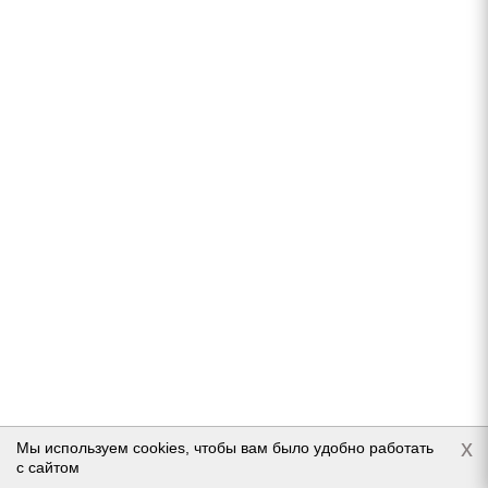
LANDSAIL ice Star iS37 255/55 R18 109T
Нет в наличии
10 360
руб.
Подробнее
x
Мы используем cookies, чтобы вам было удобно работать
с сайтом