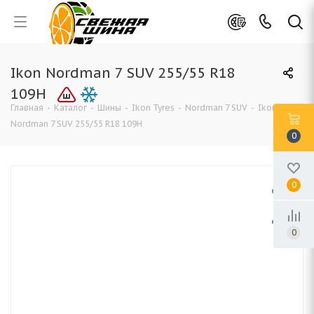
Ikon Nordman 7 SUV 255/55 R18
109H
Главная
-
Каталог
-
Шины
-
Ikon Tyres
-
Nordman 7 SUV
-
Ikon
Nordman 7 SUV 255/55 R18 109H
0
0
0