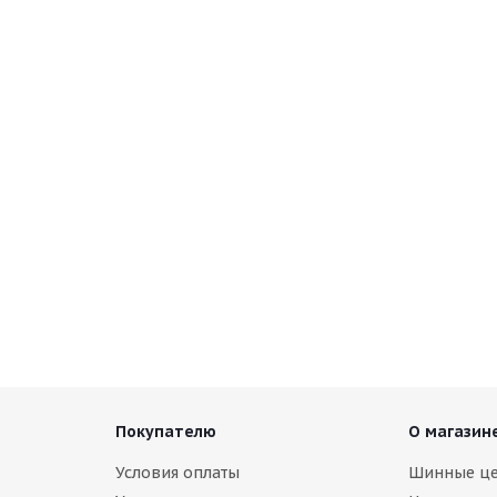
ne Blizzak Spike-01 255/55 R18 109T
наличии
Покупателю
О магазин
Условия оплаты
Шинные ц