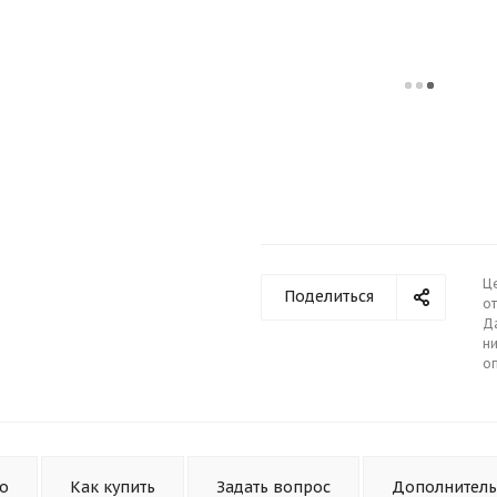
Ц
Поделиться
от
Д
ни
о
то
Как купить
Задать вопрос
Дополнител