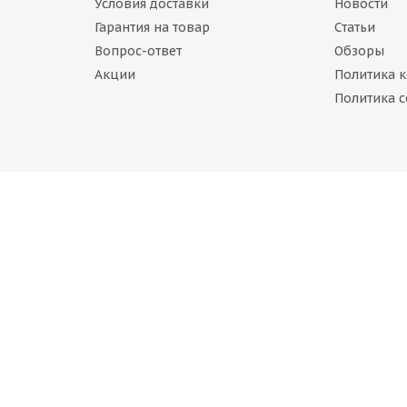
Условия доставки
Новости
Гарантия на товар
Статьи
Вопрос-ответ
Обзоры
Акции
Политика 
ne Ice Cruiser 7000 255/55 R18 109T
Политика c
наличии
Continental Ice Contact 2 SUV 255/55 R18 109T шип