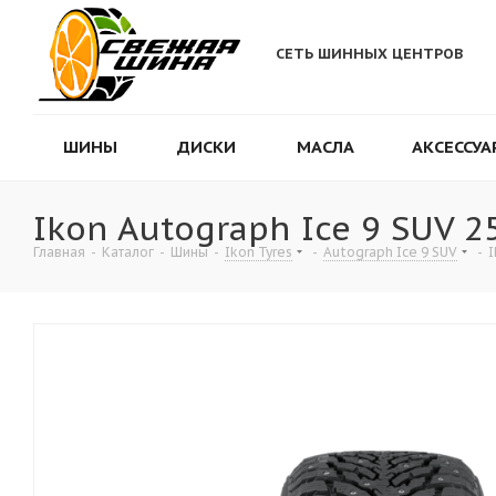
СЕТЬ ШИННЫХ ЦЕНТРОВ
ШИНЫ
ДИСКИ
МАСЛА
АКСЕССУА
Ikon Autograph Ice 9 SUV 2
Главная
-
Каталог
-
Шины
-
Ikon Tyres
-
Autograph Ice 9 SUV
-
I