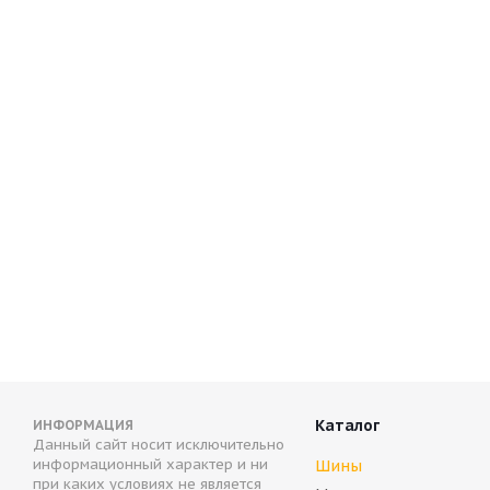
ARIVO ICE CLAW ARW8 255/55 R18 109T
Bridgesto
Нет в наличии
Нет в 
10 465
руб.
Каталог
ИНФОРМАЦИЯ
Данный сайт носит исключительно
информационный характер и ни
Шины
при каких условиях не является