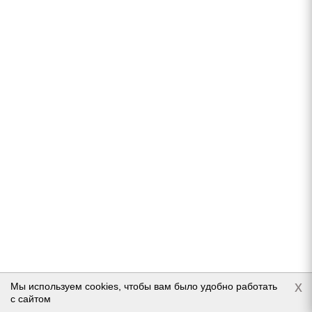
Нет в наличии
Подробнее
Maxxis Premitra Ice Nord NP5 205/50 R17 93T
x
Мы используем cookies, чтобы вам было удобно работать
с сайтом
Нет в наличии