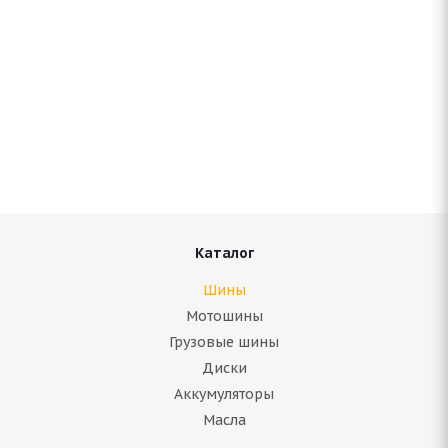
ARIVO ICE CLAW ARW7 205/50 R17 93T
Нет в наличии
6 890
руб.
Подробнее
Каталог
Шины
Мотошины
Грузовые шины
Диски
Аккумуляторы
Масла