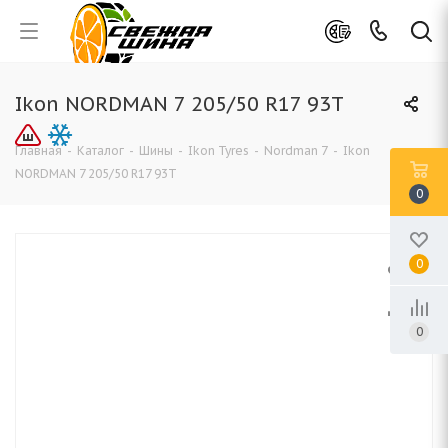
Ikon NORDMAN 7 205/50 R17 93T
Главная
-
Каталог
-
Шины
-
Ikon Tyres
-
Nordman 7
-
Ikon
NORDMAN 7 205/50 R17 93T
0
0
0