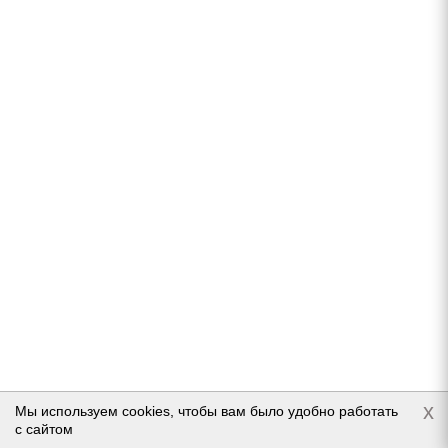
Подробнее
Matador MP 30 Sibir Ice 2 SUV 235/70 R16 106T
В наличии (менее 4 шт.)
9 500
руб.
x
Мы используем cookies, чтобы вам было удобно работать
Подробнее
с сайтом