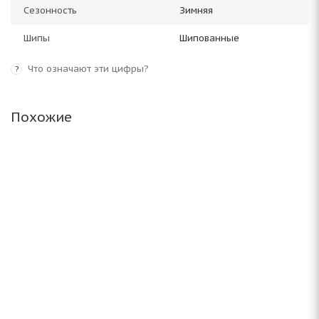
Сезонность
Зимняя
Шипы
Шипованные
Что означают эти цифры?
?
Похожие
Antares Grip 60 ice 235/70 R16 106S