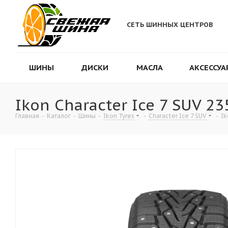
СЕТЬ ШИННЫХ ЦЕНТРОВ
ШИНЫ
ДИСКИ
МАСЛА
АКСЕССУА
Ikon Character Ice 7 SUV 2
Главная
-
Каталог
-
Шины
-
Ikon Tyres
-
Character Ice 7 SUV
-
Ik