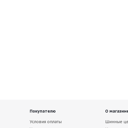
lizzak Spike-01 235/70 R16 106T
чии
Покупателю
О магазин
Условия оплаты
Шинные ц