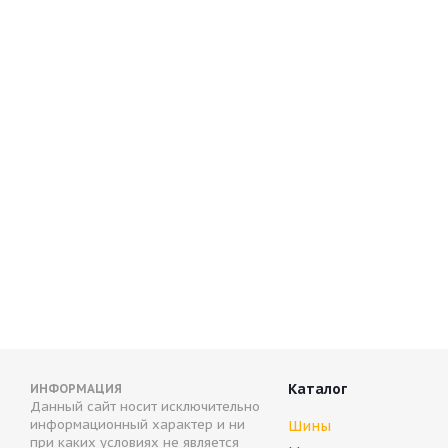
Antares Grip 60 ice 235/70 R16 106S
Bridgestone B
Нет в наличии
Нет в нали
7 450
руб.
Каталог
ИНФОРМАЦИЯ
Данный сайт носит исключительно
информационный характер и ни
Шины
при каких условиях не является