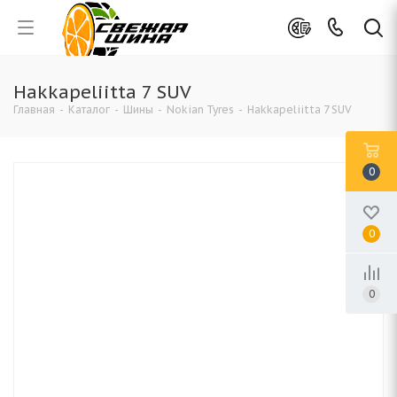
Hakkapeliitta 7 SUV
Главная
-
Каталог
-
Шины
-
Nokian Tyres
-
Hakkapeliitta 7 SUV
0
0
0