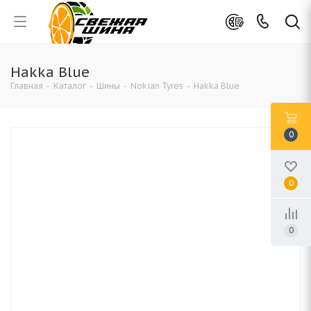
Hakka Blue
Главная
-
Каталог
-
Шины
-
Nokian Tyres
-
Hakka Blue
0
0
0