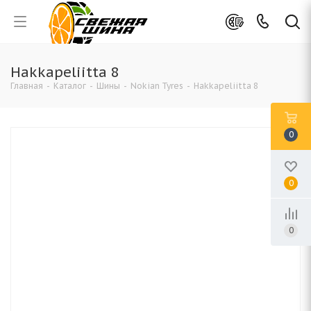
Hakkapeliitta 8
Главная
-
Каталог
-
Шины
-
Nokian Tyres
-
Hakkapeliitta 8
0
0
0