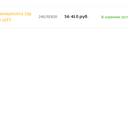
akkapeliitta 10p
36 410
руб.
245/50 R20
В наличии (ост
0 105T