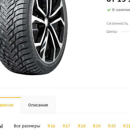
В наличии
Сезонность
Шипы
аличие
Описание
ы
Все размеры
R16
R17
R18
R19
R20
R2