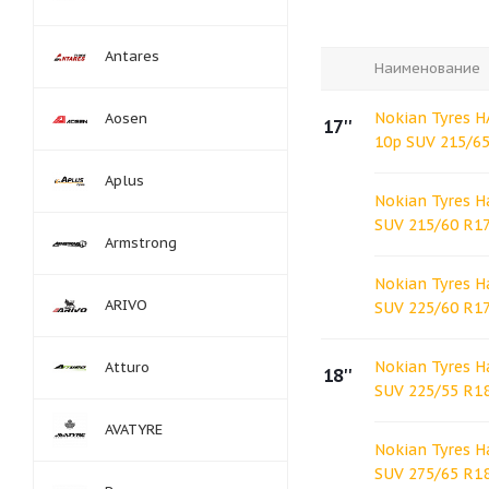
Antares
Наименование
Nokian Tyres 
Aosen
17''
10p SUV 215/6
Aplus
Nokian Tyres H
SUV 215/60 R1
Armstrong
Nokian Tyres H
ARIVO
SUV 225/60 R1
Nokian Tyres H
Atturo
18''
SUV 225/55 R1
AVATYRE
Nokian Tyres H
SUV 275/65 R1