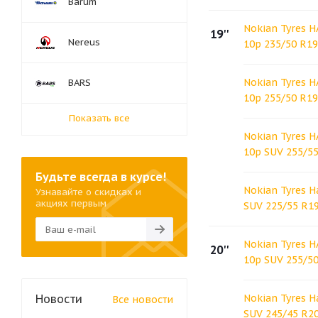
Barum
Nokian Tyres 
19''
Nereus
10p 235/50 R1
Nokian Tyres 
BARS
10p 255/50 R1
Показать все
Nokian Tyres 
10p SUV 255/5
Будьте всегда в курсе!
Nokian Tyres H
Узнавайте о скидках и
акциях первым
SUV 225/55 R1
Nokian Tyres 
20''
10p SUV 255/5
Новости
Nokian Tyres H
Все новости
SUV 245/45 R2