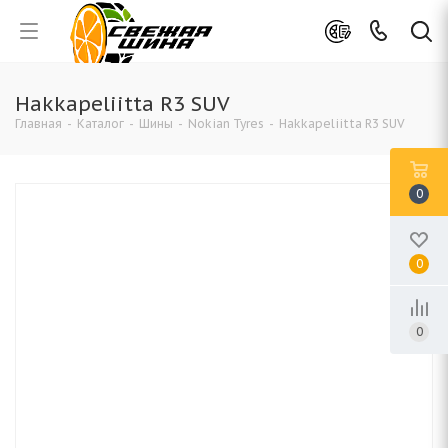
Hakkapeliitta R3 SUV
Главная
-
Каталог
-
Шины
-
Nokian Tyres
-
Hakkapeliitta R3 SUV
0
0
0