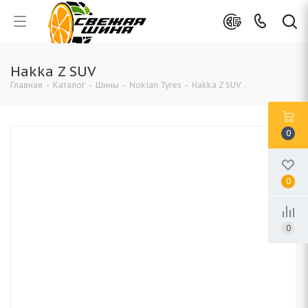
Hakka Z SUV
Главная
-
Каталог
-
Шины
-
Nokian Tyres
-
Hakka Z SUV
0
0
0