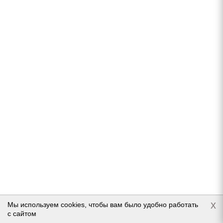
Подробнее
Matador MP 30 Sibir Ice 2 SUV 235/70 R16 106T
В наличии (менее 4 шт.)
9 500
руб.
x
Мы используем cookies, чтобы вам было удобно работать
Подробнее
с сайтом