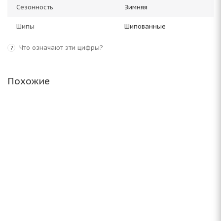
Сезонность
Зимняя
Шипы
Шипованные
Что означают эти цифры?
?
Похожие
Antares Grip 60 ice 235/70 R16 106S