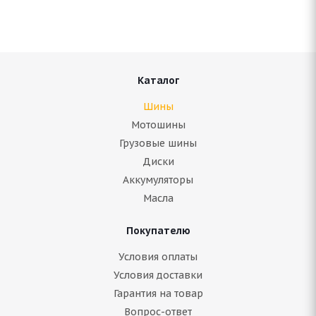
Нет в наличии
Подробнее
Каталог
Шины
Мотошины
Грузовые шины
Диски
Аккумуляторы
Масла
Покупателю
Antares Ingens a1 215/55 R17 94V
Условия оплаты
Условия доставки
Нет в наличии
Гарантия на товар
6 580
руб.
Вопрос-ответ