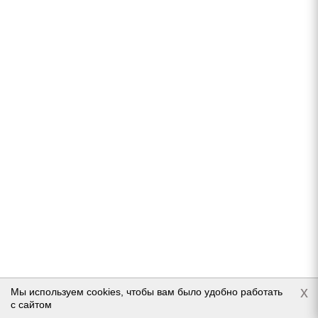
Подробнее
Continental Conti Eco Contact 6 215/55 R17 98H
Нет в наличии
22 026
руб.
x
Мы используем cookies, чтобы вам было удобно работать
Подробнее
с сайтом