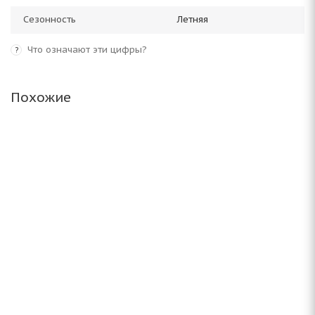
Сезонность
Летняя
Что означают эти цифры?
?
Похожие
Altenzo Sports Comforter 215/55 ZR17 94W