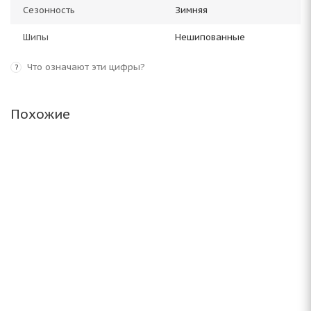
Сезонность
Зимняя
Шипы
Нешипованные
Что означают эти цифры?
?
Похожие
ARIVO Winmaster ARW 2 255/60 R18 112T