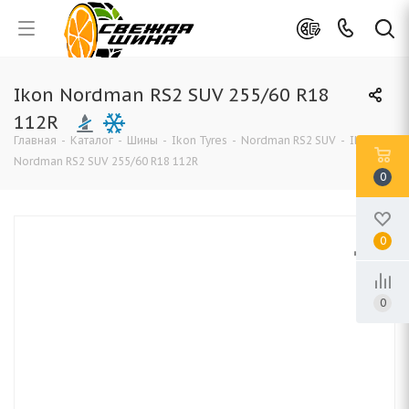
Ikon Nordman RS2 SUV 255/60 R18
112R
Главная
-
Каталог
-
Шины
-
Ikon Tyres
-
Nordman RS2 SUV
-
Ikon
Nordman RS2 SUV 255/60 R18 112R
0
0
0