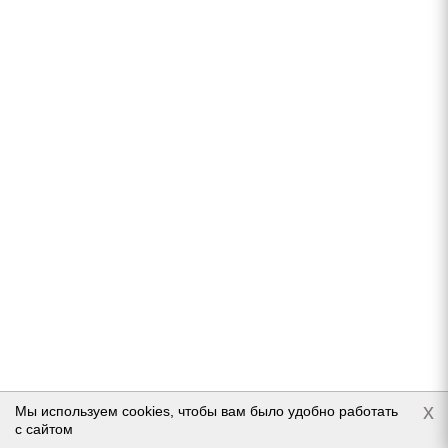
Kumho Wintercraft WS71 255/60 R18 112H
В наличии (менее 4 шт.)
11 680
руб.
Подробнее
x
Мы используем cookies, чтобы вам было удобно работать
с сайтом