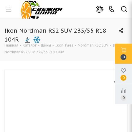
Ikon Nordman RS2 SUV 235/55 R18
104R
Главная
-
Каталог
-
Шины
-
Ikon Tyres
-
Nordman RS2 SUV
-
Ikon
Nordman RS2 SUV 235/55 R18 104R
0
0
0