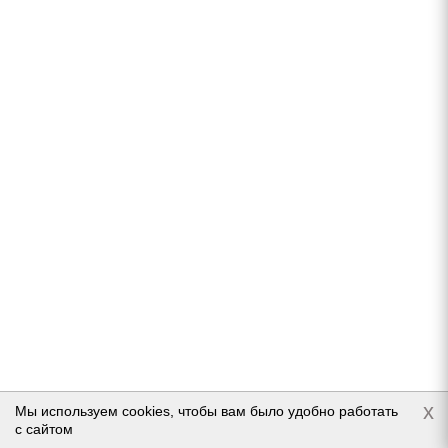
General Tire Grabber AT3 235/55 R18 104H
Нет в наличии
Подробнее
x
Мы используем cookies, чтобы вам было удобно работать
с сайтом