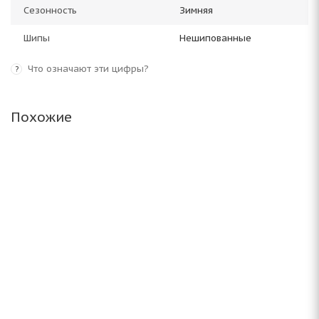
Сезонность
Зимняя
Шипы
Нешипованные
Что означают эти цифры?
?
Похожие
Antares Grip 20 235/55 R18 104T