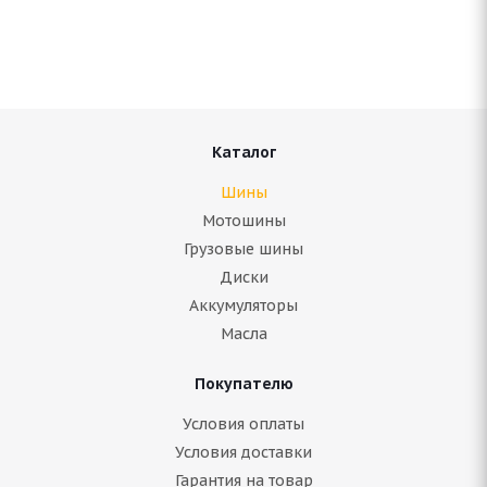
Нет в наличии
6 196
руб.
Подробнее
Каталог
Шины
Мотошины
Грузовые шины
Диски
Аккумуляторы
Масла
Покупателю
ARIVO Carlorful A/S 235/55 R18 104V
Условия оплаты
Условия доставки
Гарантия на товар
В наличии (менее 4 шт.)